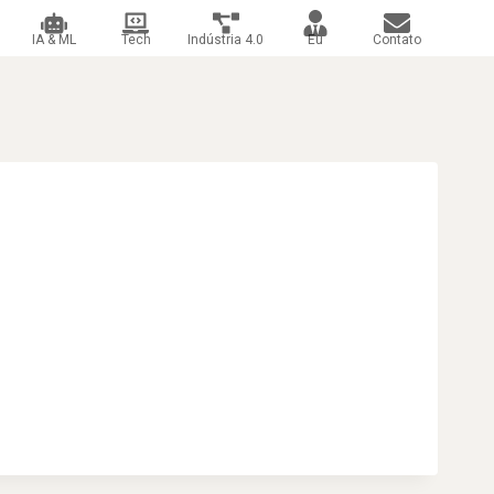
IA & ML
Tech
Indústria 4.0
Eu
Contato