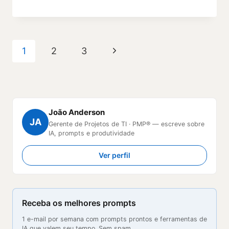
Navegação
Página
1
2
3
da
Seguinte
Página
João Anderson
JA
Gerente de Projetos de TI · PMP® — escreve sobre
IA, prompts e produtividade
Ver perfil
Receba os melhores prompts
1 e-mail por semana com prompts prontos e ferramentas de
IA que valem seu tempo. Sem spam.