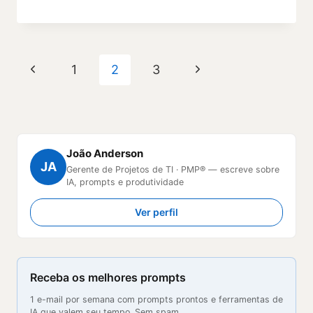
Navegação
Página
Página
1
2
3
da
Anterior
Seguinte
Página
João Anderson
JA
Gerente de Projetos de TI · PMP® — escreve sobre
IA, prompts e produtividade
Ver perfil
Receba os melhores prompts
1 e-mail por semana com prompts prontos e ferramentas de
IA que valem seu tempo. Sem spam.