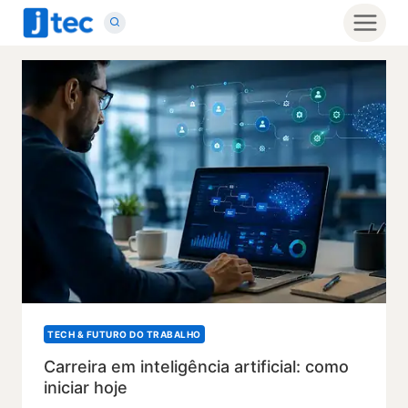
Pular
para
o
Conteúdo
TECH & FUTURO DO TRABALHO
Carreira em inteligência artificial: como
iniciar hoje