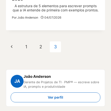
A estrutura de 5 elementos para escrever prompts
que a IA entende de primeira com exemplos prontos.
Por
João Anderson
04/07/2026
Navegação
Página
1
2
3
da
Anterior
Página
João Anderson
JA
Gerente de Projetos de TI · PMP® — escreve sobre
IA, prompts e produtividade
Ver perfil