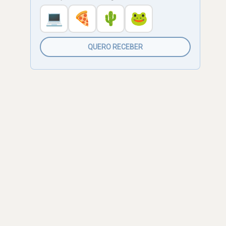
💻
🍕
🌵
🐸
QUERO RECEBER