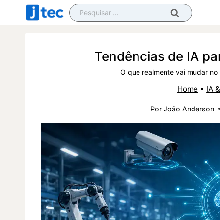
Pular
Pesquisar
para
por:
o
Conteúdo
Tendências de IA pa
O que realmente vai mudar no 
Home
•
IA 
Por
João Anderson