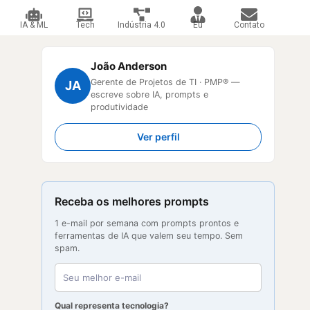
IA & ML
Tech
Indústria 4.0
Eu
Contato
João Anderson
Gerente de Projetos de TI · PMP® —
JA
escreve sobre IA, prompts e
produtividade
Ver perfil
Receba os melhores prompts
1 e-mail por semana com prompts prontos e
ferramentas de IA que valem seu tempo. Sem
spam.
Qual representa tecnologia?