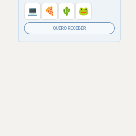
💻
🍕
🌵
🐸
QUERO RECEBER