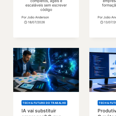
completos, ágeis e
empres
escaláveis sem escrever
formaçã
código
Por
João Anderson
Por
João An
18/07/2026
13/07/
TECH & FUTURO DO TRABALHO
TECH & FU
IA vai substituir
Produti