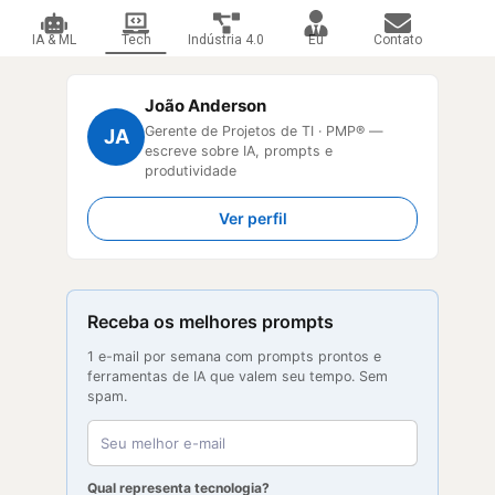
IA & ML
Tech
Indústria 4.0
Eu
Contato
João Anderson
Gerente de Projetos de TI · PMP® —
JA
escreve sobre IA, prompts e
produtividade
Ver perfil
Receba os melhores prompts
1 e-mail por semana com prompts prontos e
ferramentas de IA que valem seu tempo. Sem
spam.
Qual representa tecnologia?