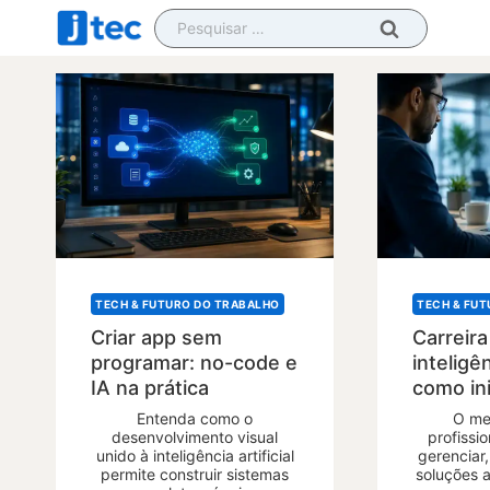
Pular
Pesquisar
para
por:
o
Conteúdo
TECH & FUTURO DO TRABALHO
TECH & FU
Criar app sem
Carreir
programar: no-code e
inteligên
IA na prática
como ini
Entenda como o
O me
desenvolvimento visual
profissi
unido à inteligência artificial
gerenciar,
permite construir sistemas
soluções 