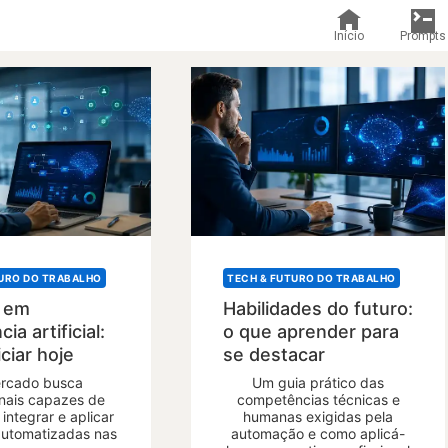
Início
Prompts
TURO DO TRABALHO
TECH & FUTURO DO TRABALHO
a em
Habilidades do futuro:
cia artificial:
o que aprender para
ciar hoje
se destacar
rcado busca
Um guia prático das
onais capazes de
competências técnicas e
 integrar e aplicar
humanas exigidas pela
automatizadas nas
automação e como aplicá-