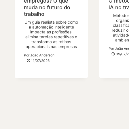
empregos? O que
O métod
muda no futuro do
IA no tr
trabalho
Métodos
organi
Um guia realista sobre como
classifi
a automação inteligente
reduzir 
impacta as profissões,
atividad
elimina tarefas repetitivas e
ambien
transforma as rotinas
operacionais nas empresas
Por
João An
09/07/
Por
João Anderson
11/07/2026