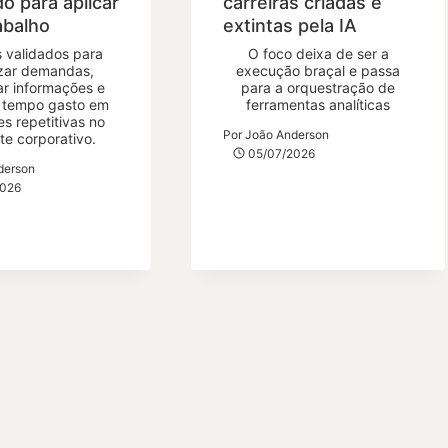
o para aplicar
carreiras criadas e
abalho
extintas pela IA
 validados para
O foco deixa de ser a
zar demandas,
execução braçal e passa
car informações e
para a orquestração de
o tempo gasto em
ferramentas analíticas
es repetitivas no
Por
João Anderson
te corporativo.
05/07/2026
derson
2026