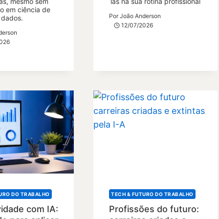
as, mesmo sem
las na sua rotina profissional
o em ciência de
Por
João Anderson
dados.
12/07/2026
derson
2026
TURO DO TRABALHO
TECH & FUTURO DO TRABALHO
vidade com IA:
Profissões do futuro: